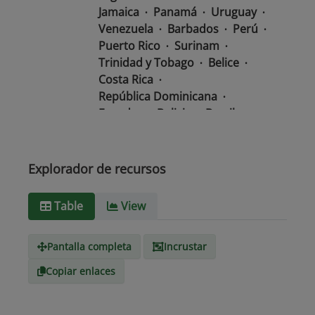
Jamaica
Panamá
Uruguay
Venezuela
Barbados
Perú
Puerto Rico
Surinam
Trinidad y Tobago
Belice
Costa Rica
República Dominicana
Ecuador
Bolivia
Brasil
Chile
Colombia
El Salvador
México
Nicaragua
Guatemala
Guyana
Haití
Explorador de recursos
Honduras
Table
View
Tipo de
text/csv
Medio
Pantalla completa
Incrustar
Copiar enlaces