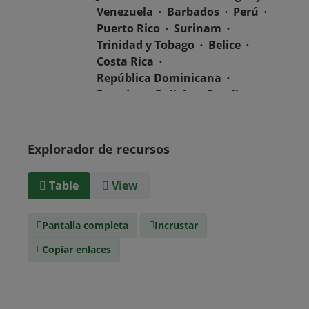
Venezuela
Barbados
Perú
Puerto Rico
Surinam
Trinidad y Tobago
Belice
Costa Rica
República Dominicana
Ecuador
Bolivia
Brasil
Chile
Colombia
El Salvador
México
Nicaragua
Guatemala
Explorador de recursos
Guyana
Haití
Honduras
Table
View
Tipo de
text/csv
Medio
Pantalla completa
Incrustar
Copiar enlaces