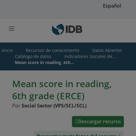
Saltar al contenido principal
Español
Inicio
Recursos de conocimiento
Datos Abiertos
Catálogo de datos
Indicadores Sociales de...
Mean score in reading, 6th...
Mean score in reading,
6th grade (ERCE)
Por
Social Sector (VPS/SCL/SCL)
Descargar recurso