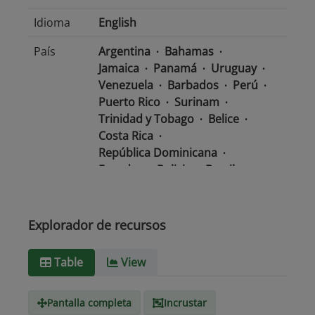
Idioma
English
País
Argentina
Bahamas
Jamaica
Panamá
Uruguay
Venezuela
Barbados
Perú
Puerto Rico
Surinam
Trinidad y Tobago
Belice
Costa Rica
República Dominicana
Ecuador
Bolivia
Brasil
Chile
Colombia
El Salvador
México
Nicaragua
Guatemala
Guyana
Haití
Explorador de recursos
Honduras
Table
View
Tipo de
text/csv
Medio
Pantalla completa
Incrustar