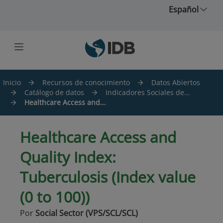
Saltar al contenido principal
Español
Inicio
Recursos de conocimiento
Datos Abiertos
Catálogo de datos
Indicadores Sociales de...
Healthcare Access and...
Healthcare Access and
Quality Index:
Tuberculosis (Index value
(0 to 100))
Por
Social Sector (VPS/SCL/SCL)