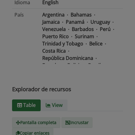
Idioma
English
País
Argentina
Bahamas
Jamaica
Panamá
Uruguay
Venezuela
Barbados
Perú
Puerto Rico
Surinam
Trinidad y Tobago
Belice
Costa Rica
República Dominicana
Ecuador
Bolivia
Brasil
Chile
Colombia
El Salvador
México
Nicaragua
Guatemala
Guyana
Haití
Explorador de recursos
Honduras
Table
View
Tipo de
text/csv
Medio
Pantalla completa
Incrustar
Copiar enlaces