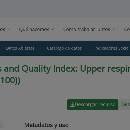
os
Qué hacemos
Cómo trabajar juntos
Co
Datos Abiertos
Catálogo de datos
Indicadores Social
 and Quality Index: Upper respir
 100))
Descargar recurso
Des
Metadatos y uso
l