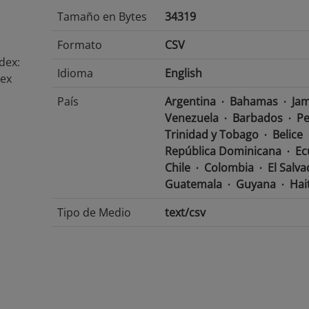
Tamaño en Bytes
34319
Formato
CSV
dex:
Idioma
English
dex
País
Argentina
Bahamas
Jam
Venezuela
Barbados
Pe
Trinidad y Tobago
Belice
República Dominicana
Ec
Chile
Colombia
El Salv
Guatemala
Guyana
Hait
Tipo de Medio
text/csv