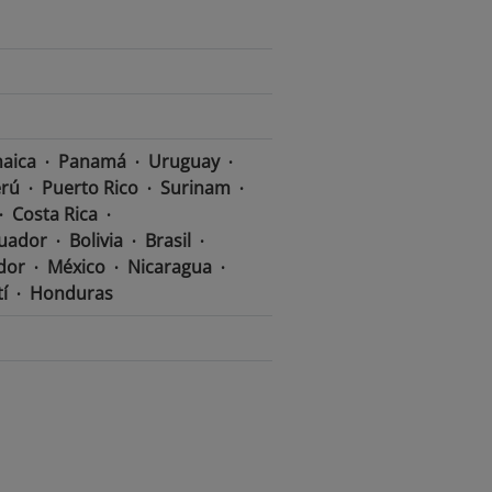
aica
Panamá
Uruguay
rú
Puerto Rico
Surinam
Costa Rica
uador
Bolivia
Brasil
ador
México
Nicaragua
í
Honduras