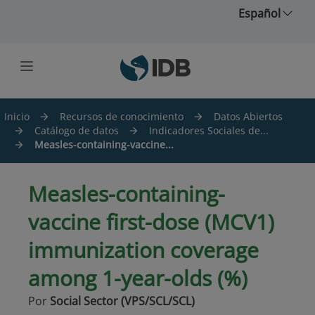
Saltar al contenido principal
Español
Inicio
Recursos de conocimiento
Datos Abiertos
Catálogo de datos
Indicadores Sociales de...
Measles-containing-vaccine...
Measles-containing-
vaccine first-dose (MCV1)
immunization coverage
among 1-year-olds (%)
Por
Social Sector (VPS/SCL/SCL)