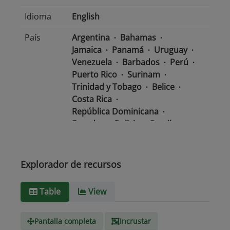
Idioma
English
País
Argentina
Bahamas
Jamaica
Panamá
Uruguay
Venezuela
Barbados
Perú
Puerto Rico
Surinam
Trinidad y Tobago
Belice
Costa Rica
República Dominicana
Ecuador
Bolivia
Brasil
Chile
Colombia
El Salvador
México
Nicaragua
Guatemala
Guyana
Haití
Explorador de recursos
Honduras
Table
View
Tipo de
text/csv
Medio
Pantalla completa
Incrustar