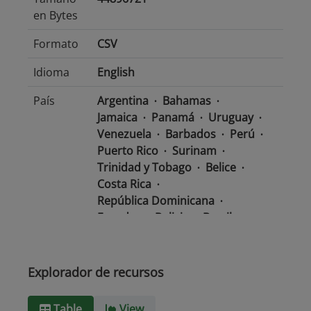
en Bytes
Formato
CSV
Idioma
English
País
Argentina
Bahamas
Jamaica
Panamá
Uruguay
Venezuela
Barbados
Perú
Puerto Rico
Surinam
Trinidad y Tobago
Belice
Costa Rica
República Dominicana
Ecuador
Bolivia
Brasil
Chile
Colombia
El Salvador
México
Nicaragua
Guatemala
Guyana
Haití
Explorador de recursos
Honduras
Table
View