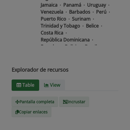
Jamaica
Panamá
Uruguay
Venezuela
Barbados
Perú
Puerto Rico
Surinam
Trinidad y Tobago
Belice
Costa Rica
República Dominicana
Ecuador
Bolivia
Brasil
Chile
Colombia
El Salvador
México
Nicaragua
Guatemala
Guyana
Haití
Explorador de recursos
Honduras
Table
View
Tipo de
text/csv
Medio
Pantalla completa
Incrustar
Copiar enlaces