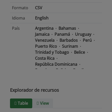
Formato
CSV
Idioma
English
País
Argentina
Bahamas
Jamaica
Panamá
Uruguay
Venezuela
Barbados
Perú
Puerto Rico
Surinam
Trinidad y Tobago
Belice
Costa Rica
República Dominicana
Ecuador
Bolivia
Brasil
Chile
Colombia
El Salvador
México
Nicaragua
Guatemala
Guyana
Haití
Explorador de recursos
Honduras
Table
View
Tipo de
text/csv
Medio