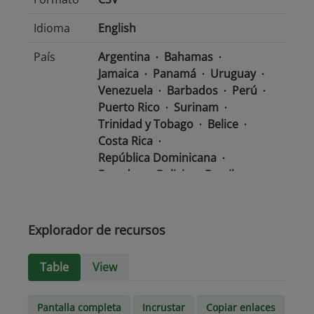
Idioma
English
País
Argentina
Bahamas
Jamaica
Panamá
Uruguay
Venezuela
Barbados
Perú
Puerto Rico
Surinam
Trinidad y Tobago
Belice
Costa Rica
República Dominicana
Ecuador
Bolivia
Brasil
Chile
Colombia
El Salvador
México
Nicaragua
Guatemala
Guyana
Haití
Explorador de recursos
Honduras
Table
View
Tipo de
text/csv
Medio
Pantalla completa
Incrustar
Copiar enlaces