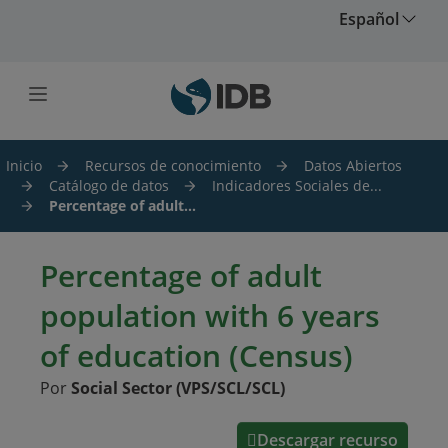
Saltar al contenido principal
Español
Inicio
Recursos de conocimiento
Datos Abiertos
Catálogo de datos
Indicadores Sociales de...
Percentage of adult...
Percentage of adult
population with 6 years
of education (Census)
Por
Social Sector (VPS/SCL/SCL)
Descargar recurso