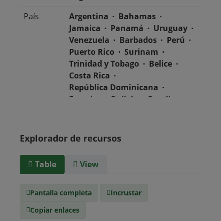
País
Argentina
Bahamas
Jamaica
Panamá
Uruguay
Venezuela
Barbados
Perú
Puerto Rico
Surinam
Trinidad y Tobago
Belice
Costa Rica
República Dominicana
Ecuador
Bolivia
Brasil
Chile
Colombia
El Salvador
México
Nicaragua
Guatemala
Explorador de recursos
Guyana
Haití
Honduras
Table
View
Tipo de
text/csv
Medio
Pantalla completa
Incrustar
Copiar enlaces