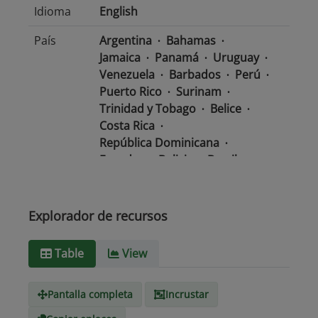
Idioma
English
País
Argentina
Bahamas
Jamaica
Panamá
Uruguay
Venezuela
Barbados
Perú
Puerto Rico
Surinam
Trinidad y Tobago
Belice
Costa Rica
República Dominicana
Ecuador
Bolivia
Brasil
Chile
Colombia
El Salvador
México
Nicaragua
Guatemala
Guyana
Haití
Explorador de recursos
Honduras
Table
View
Tipo de
text/csv
Medio
Pantalla completa
Incrustar