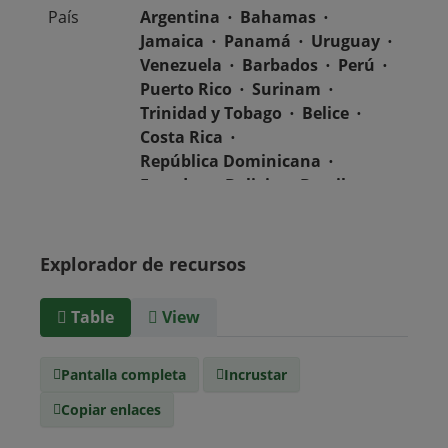
País
Argentina
Bahamas
Jamaica
Panamá
Uruguay
Venezuela
Barbados
Perú
Puerto Rico
Surinam
Trinidad y Tobago
Belice
Costa Rica
República Dominicana
Ecuador
Bolivia
Brasil
Chile
Colombia
El Salvador
México
Nicaragua
Guatemala
Explorador de recursos
Guyana
Haití
Honduras
Table
View
Tipo de
text/csv
Medio
Pantalla completa
Incrustar
Copiar enlaces