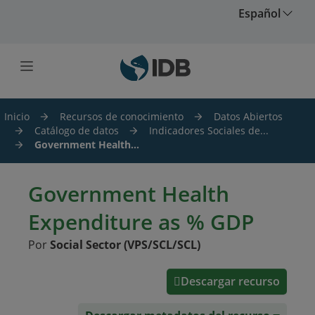
Saltar al contenido principal
Español
Inicio
Recursos de conocimiento
Datos Abiertos
Catálogo de datos
Indicadores Sociales de...
Government Health...
Government Health
Expenditure as % GDP
Por
Social Sector (VPS/SCL/SCL)
Descargar recurso