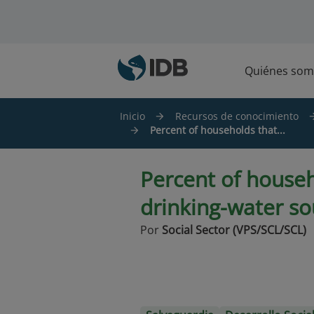
Saltar al contenido principal
Quiénes som
Inicio
Recursos de conocimiento
Percent of households that...
Percent of househ
drinking-water so
Por
Social Sector (VPS/SCL/SCL)