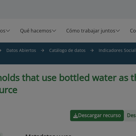
os
Qué hacemos
Cómo trabajar juntos
Co
Datos Abiertos
Catálogo de datos
Indicadores Social
olds that use bottled water as t
urce
Descargar recurso
Des