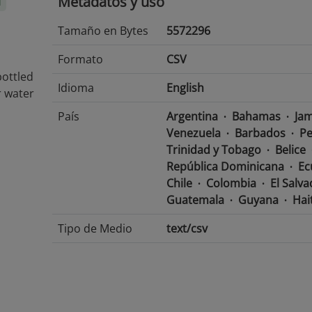
Metadatos y uso
l
Tamaño en Bytes
5572296
Formato
CSV
bottled
Idioma
English
r water
País
Argentina
Bahamas
Jam
Venezuela
Barbados
Pe
Trinidad y Tobago
Belice
República Dominicana
Ec
Chile
Colombia
El Salv
Guatemala
Guyana
Hait
Tipo de Medio
text/csv