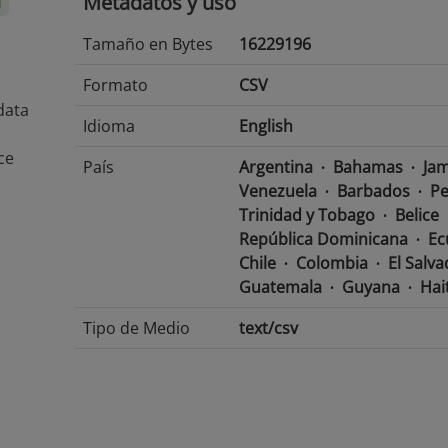
Metadatos y uso
l
Tamaño en Bytes
16229196
Formato
CSV
data
Idioma
English
ce
País
Argentina
Bahamas
Jam
Venezuela
Barbados
Pe
Trinidad y Tobago
Belice
República Dominicana
Ec
Chile
Colombia
El Salv
Guatemala
Guyana
Hait
Tipo de Medio
text/csv