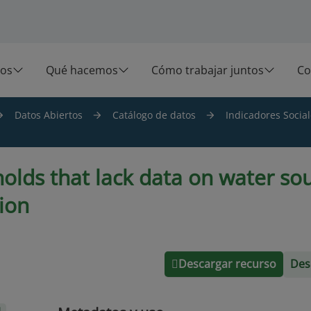
os
Qué hacemos
Cómo trabajar juntos
Co
Datos Abiertos
Catálogo de datos
Indicadores Social
olds that lack data on water so
ion
Descargar recurso
Des