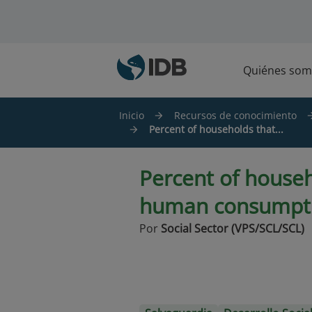
Saltar al contenido principal
Quiénes som
Inicio
Recursos de conocimiento
Percent of households that...
Percent of househ
human consumpt
Por
Social Sector (VPS/SCL/SCL)