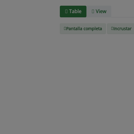
Table
View
Pantalla completa
Incrustar