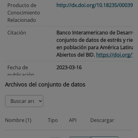
Producto de
http://dx.doi.org/10.18235/000396
Conocimiento
Relacionado
Citación
Banco Interamericano de Desarroll
conjunto de datos de estrés y ries
en población para América Latina y
Abiertos del BID.
https://doi.org/1
Fecha de
2023-03-16
publicación
Archivos del conjunto de datos
Fecha de
2026-06-25
modificación
Etiquetas/Palabras
Estrés hídrico · Riesgo hídrico · Es
Clave
América Latina y el Caribe · OLAS ·
Nombre (1)
Tipo
API
Descargar
Aqueduct 3.0
Idioma
Inglés