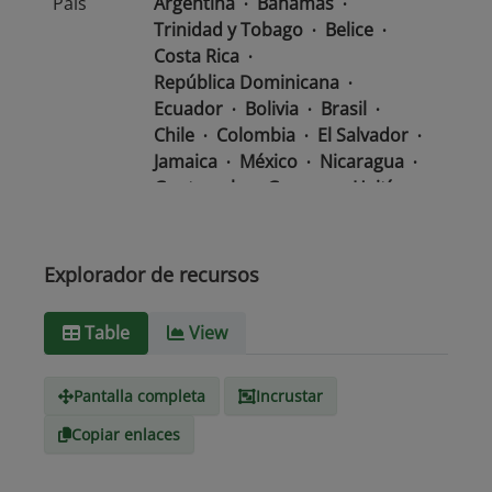
País
Argentina
Bahamas
Trinidad y Tobago
Belice
Costa Rica
República Dominicana
Ecuador
Bolivia
Brasil
Chile
Colombia
El Salvador
Jamaica
México
Nicaragua
Guatemala
Guyana
Haití
Honduras
Panamá
Uruguay
Venezuela
Barbados
Paraguay
Perú
Explorador de recursos
Surinam
Table
View
Tipo de
text/csv
Medio
Pantalla completa
Incrustar
Copiar enlaces