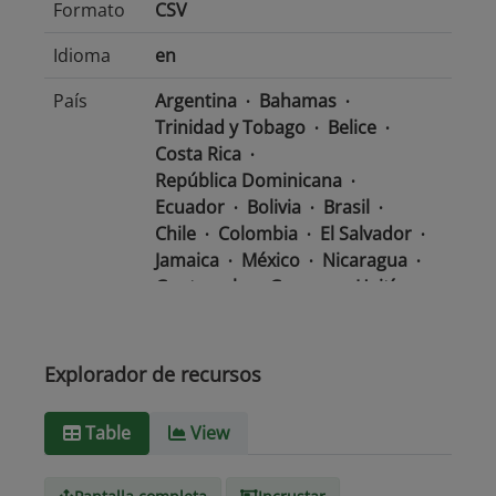
Formato
CSV
Idioma
en
País
Argentina
Bahamas
Trinidad y Tobago
Belice
Costa Rica
República Dominicana
Ecuador
Bolivia
Brasil
Chile
Colombia
El Salvador
Jamaica
México
Nicaragua
Guatemala
Guyana
Haití
Honduras
Panamá
Uruguay
Venezuela
Barbados
Paraguay
Perú
Explorador de recursos
Surinam
Table
View
Tipo de
text/csv
Medio