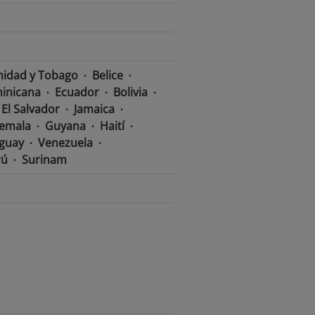
nidad y Tobago
Belice
inicana
Ecuador
Bolivia
El Salvador
Jamaica
emala
Guyana
Haití
guay
Venezuela
rú
Surinam