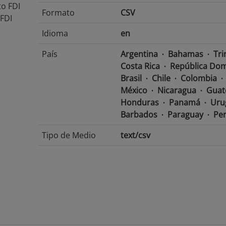
to FDI
Formato
CSV
FDI
Idioma
en
País
Argentina
Bahamas
Tri
Costa Rica
República Dom
Brasil
Chile
Colombia
México
Nicaragua
Guat
Honduras
Panamá
Uru
Barbados
Paraguay
Pe
Tipo de Medio
text/csv