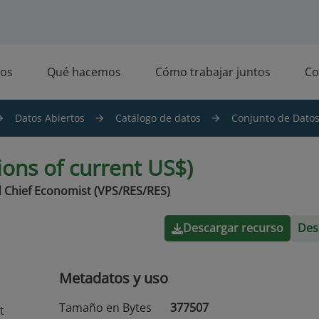
os
Qué hacemos
Cómo trabajar juntos
Co
Datos Abiertos
Catálogo de datos
Conjunto de Datos 
ions of current US$)
 Chief Economist (VPS/RES/RES)
Descargar recurso
Des
Metadatos y uso
Tamaño en Bytes
377507
t