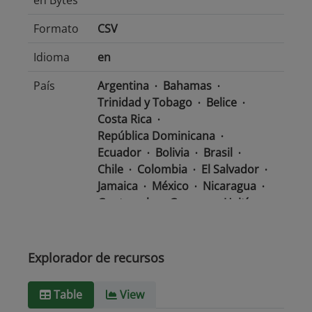
en Bytes
Formato
CSV
Idioma
en
País
Argentina
Bahamas
Trinidad y Tobago
Belice
Costa Rica
República Dominicana
Ecuador
Bolivia
Brasil
Chile
Colombia
El Salvador
Jamaica
México
Nicaragua
Guatemala
Guyana
Haití
Honduras
Panamá
Uruguay
Venezuela
Barbados
Paraguay
Perú
Explorador de recursos
Surinam
Table
View
Tipo de
text/csv