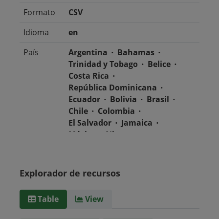
Formato
CSV
Idioma
en
País
Argentina
Bahamas
Trinidad y Tobago
Belice
Costa Rica
República Dominicana
Ecuador
Bolivia
Brasil
Chile
Colombia
El Salvador
Jamaica
México
Nicaragua
Guatemala
Guyana
Haití
Honduras
Panamá
Uruguay
Venezuela
Explorador de recursos
Barbados
Paraguay
Perú
Surinam
Table
View
Tipo de
text/csv