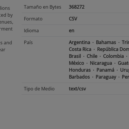
Tamaño en Bytes
368272
lions
ted by
Formato
CSV
enues,
erment
Idioma
en
País
Argentina
Bahamas
Tri
es and
Costa Rica
República Dom
ear
Brasil
Chile
Colombia
México
Nicaragua
Guat
Honduras
Panamá
Uru
Barbados
Paraguay
Pe
Tipo de Medio
text/csv