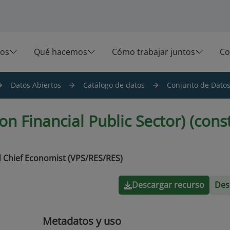
os
Qué hacemos
Cómo trabajar juntos
Co
Datos Abiertos
Catálogo de datos
Conjunto de Datos 
n Financial Public Sector) (const
 Chief Economist (VPS/RES/RES)
Descargar recurso
Des
Metadatos y uso