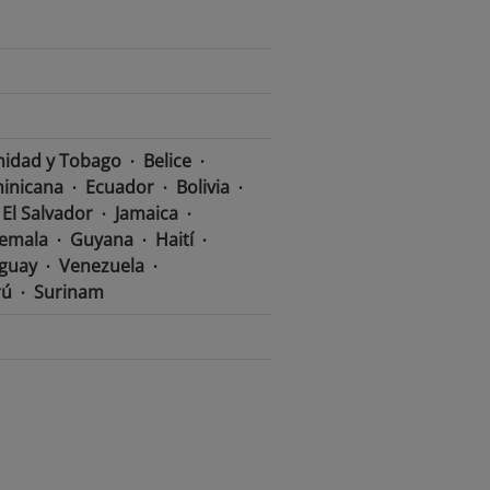
nidad y Tobago
Belice
inicana
Ecuador
Bolivia
El Salvador
Jamaica
emala
Guyana
Haití
guay
Venezuela
rú
Surinam