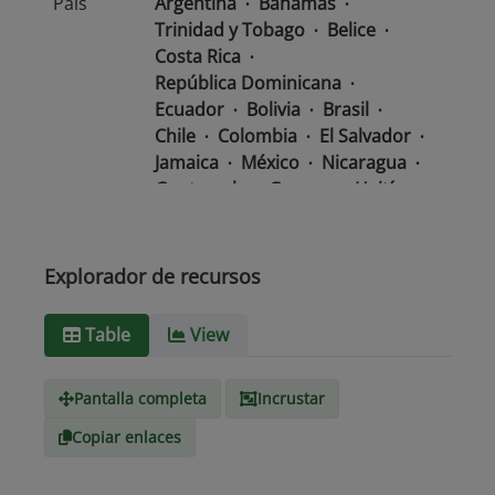
País
Argentina
Bahamas
Trinidad y Tobago
Belice
Costa Rica
República Dominicana
Ecuador
Bolivia
Brasil
Chile
Colombia
El Salvador
Jamaica
México
Nicaragua
Guatemala
Guyana
Haití
Honduras
Panamá
Uruguay
Venezuela
Barbados
Paraguay
Perú
Explorador de recursos
Surinam
Table
View
Tipo de
text/csv
Medio
Pantalla completa
Incrustar
Copiar enlaces