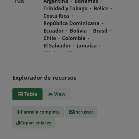
País
Argentina
Bahamas
Trinidad y Tobago
Belice
Costa Rica
República Dominicana
Ecuador
Bolivia
Brasil
Chile
Colombia
El Salvador
Jamaica
México
Nicaragua
Guatemala
Guyana
Haití
Honduras
Panamá
Uruguay
Venezuela
Explorador de recursos
Barbados
Paraguay
Perú
Surinam
Table
View
Tipo de
text/csv
Medio
Pantalla completa
Incrustar
Copiar enlaces