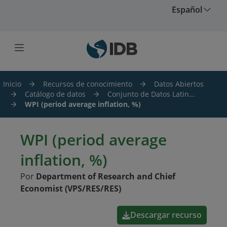
Saltar al contenido principal
Español
Inicio
Recursos de conocimiento
Datos Abiertos
Catálogo de datos
Conjunto de Datos Latin...
WPI (period average inflation, %)
WPI (period average
inflation, %)
Por
Department of Research and Chief
Economist (VPS/RES/RES)
Descargar recurso