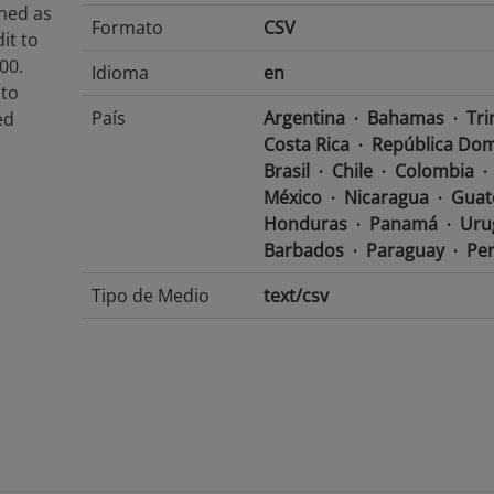
ined as
Formato
CSV
dit to
00.
Idioma
en
 to
País
Argentina
Bahamas
Tri
ed
Costa Rica
República Dom
Brasil
Chile
Colombia
México
Nicaragua
Guat
Honduras
Panamá
Uru
Barbados
Paraguay
Pe
Tipo de Medio
text/csv