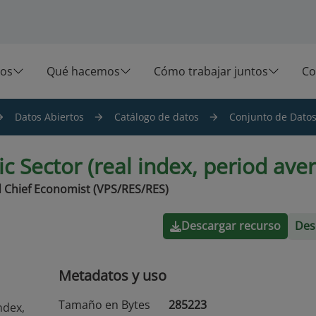
os
Qué hacemos
Cómo trabajar juntos
Co
Datos Abiertos
Catálogo de datos
Conjunto de Datos 
ic Sector (real index, period ave
 Chief Economist (VPS/RES/RES)
Descargar recurso
Des
Metadatos y uso
Tamaño en Bytes
285223
ndex,