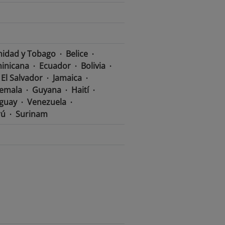
nidad y Tobago
Belice
inicana
Ecuador
Bolivia
El Salvador
Jamaica
emala
Guyana
Haití
guay
Venezuela
rú
Surinam