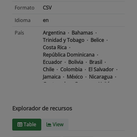
Formato
CSV
Idioma
en
País
Argentina
Bahamas
Trinidad y Tobago
Belice
Costa Rica
República Dominicana
Ecuador
Bolivia
Brasil
Chile
Colombia
El Salvador
Jamaica
México
Nicaragua
Guatemala
Guyana
Haití
Honduras
Panamá
Uruguay
Venezuela
Barbados
Paraguay
Perú
Explorador de recursos
Surinam
Table
View
Tipo de
text/csv
Medio