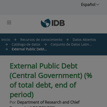
Saltar al contenido principal
Español
Inicio
Recursos de conocimiento
Datos Abiertos
Catálogo de datos
Conjunto de Datos Latin...
External Public Debt...
External Public Debt
(Central Government) (%
of total debt, end of
period)
Por
Department of Research and Chief