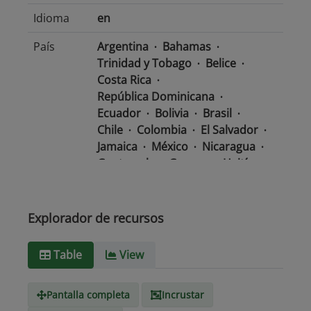
Idioma
en
País
Argentina
Bahamas
Trinidad y Tobago
Belice
Costa Rica
República Dominicana
Ecuador
Bolivia
Brasil
Chile
Colombia
El Salvador
Jamaica
México
Nicaragua
Guatemala
Guyana
Haití
Honduras
Panamá
Uruguay
Venezuela
Barbados
Paraguay
Perú
Explorador de recursos
Surinam
Table
View
Tipo de
text/csv
Medio
Pantalla completa
Incrustar