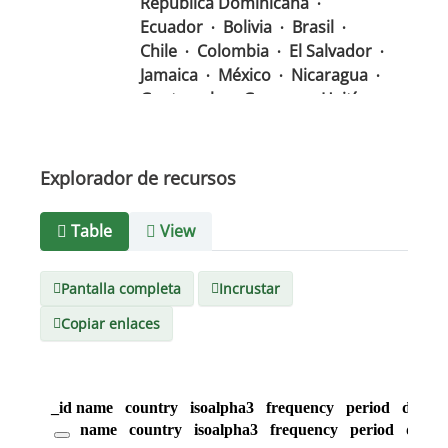
República Dominicana
Ecuador
Bolivia
Brasil
Chile
Colombia
El Salvador
Jamaica
México
Nicaragua
Guatemala
Guyana
Haití
Honduras
Panamá
Uruguay
Venezuela
Barbados
Paraguay
Perú
Explorador de recursos
Surinam
Table
View
Tipo de
text/csv
Medio
Pantalla completa
Incrustar
Copiar enlaces