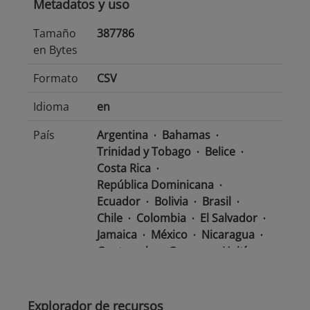
Metadatos y uso
Tamaño
387786
en Bytes
Formato
CSV
Idioma
en
País
Argentina
Bahamas
Trinidad y Tobago
Belice
Costa Rica
República Dominicana
Ecuador
Bolivia
Brasil
Chile
Colombia
El Salvador
Jamaica
México
Nicaragua
Guatemala
Guyana
Haití
Honduras
Panamá
Uruguay
Venezuela
Barbados
Paraguay
Perú
Explorador de recursos