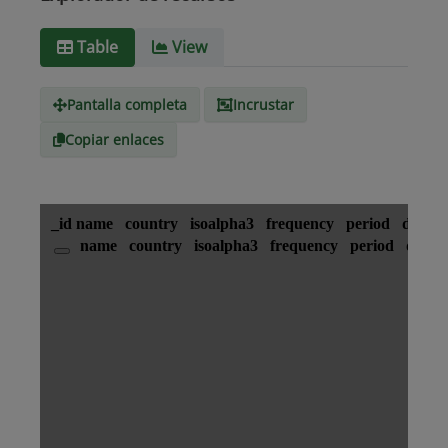
Surinam
Table
View
Tipo de
text/csv
Medio
Pantalla completa
Incrustar
Copiar enlaces