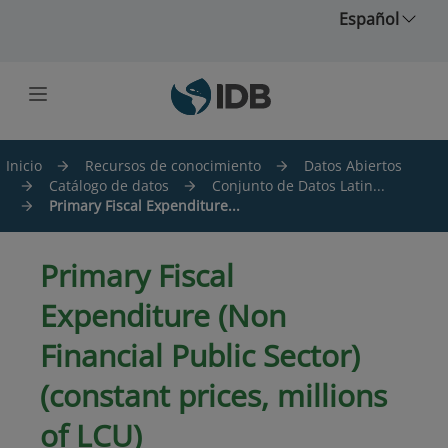
Saltar al contenido principal
Español
Inicio
Recursos de conocimiento
Datos Abiertos
Catálogo de datos
Conjunto de Datos Latin...
Primary Fiscal Expenditure...
Primary Fiscal
Expenditure (Non
Financial Public Sector)
(constant prices, millions
of LCU)