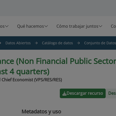
os
Qué hacemos
Cómo trabajar juntos
Co
Datos Abiertos
Catálogo de datos
Conjunto de Datos 
ance (Non Financial Public Sector
ast 4 quarters)
 Chief Economist (VPS/RES/RES)
Descargar recurso
Des
Metadatos y uso