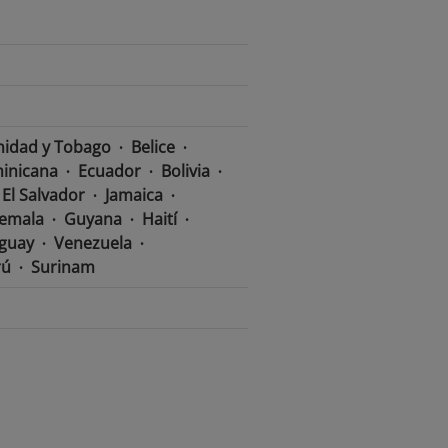
nidad y Tobago
Belice
inicana
Ecuador
Bolivia
El Salvador
Jamaica
emala
Guyana
Haití
guay
Venezuela
rú
Surinam