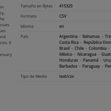
Tamaño en Bytes
415325
 in
cy,
Formato
CSV
The
venues
Idioma
en
ues
País
Argentina
Bahamas
Tri
and
Costa Rica
República Dom
ies. It
Brasil
Chile
Colombia
México
Nicaragua
Guat
January
Honduras
Panamá
Uru
Barbados
Paraguay
Pe
Tipo de Medio
text/csv