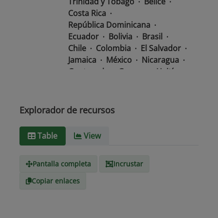
Trinidad y Tobago
Belice
Costa Rica
República Dominicana
Ecuador
Bolivia
Brasil
Chile
Colombia
El Salvador
Jamaica
México
Nicaragua
Guatemala
Guyana
Haití
Honduras
Panamá
Uruguay
Venezuela
Barbados
Paraguay
Perú
Explorador de recursos
Surinam
Table
View
Tipo de
text/csv
Medio
Pantalla completa
Incrustar
Copiar enlaces