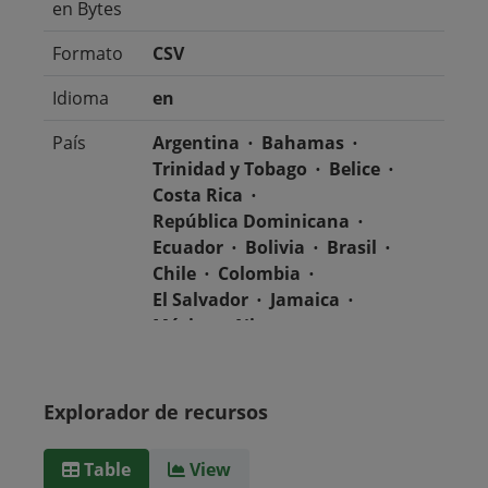
en Bytes
Formato
CSV
Idioma
en
País
Argentina
Bahamas
Trinidad y Tobago
Belice
Costa Rica
República Dominicana
Ecuador
Bolivia
Brasil
Chile
Colombia
El Salvador
Jamaica
México
Nicaragua
Guatemala
Guyana
Haití
Honduras
Panamá
Uruguay
Venezuela
Explorador de recursos
Barbados
Paraguay
Perú
Surinam
Table
View