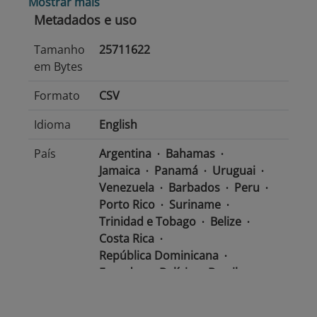
Mostrar mais
Metadados e uso
Tamanho
25711622
em Bytes
Formato
CSV
Idioma
English
País
Argentina
Bahamas
Jamaica
Panamá
Uruguai
Venezuela
Barbados
Peru
Porto Rico
Suriname
Trinidad e Tobago
Belize
Costa Rica
República Dominicana
Equador
Bolívia
Brasil
Chile
Colômbia
El Salvador
México
Nicarágua