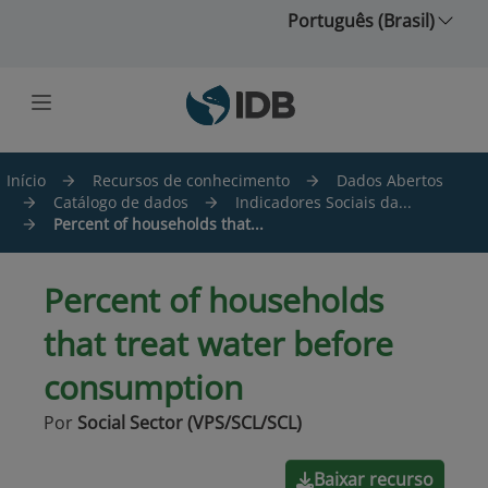
Ir para o conteúdo principal
Português (Brasil)
Início
Recursos de conhecimento
Dados Abertos
Catálogo de dados
Indicadores Sociais da...
Percent of households that...
Percent of households
that treat water before
consumption
Por
Social Sector (VPS/SCL/SCL)
Baixar recurso