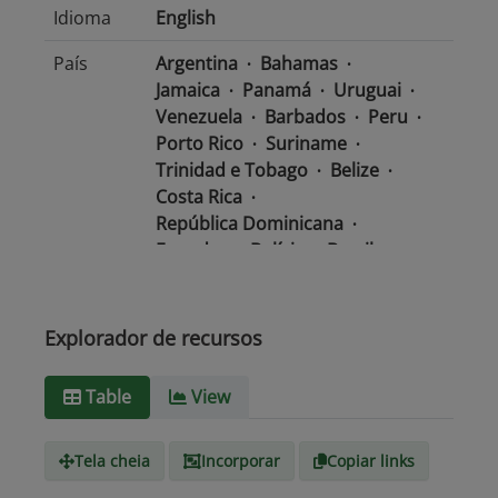
Idioma
English
País
Argentina
Bahamas
Jamaica
Panamá
Uruguai
Venezuela
Barbados
Peru
Porto Rico
Suriname
Trinidad e Tobago
Belize
Costa Rica
República Dominicana
Equador
Bolívia
Brasil
Chile
Colômbia
El Salvador
México
Nicarágua
Guatemala
Guiana
Haiti
Explorador de recursos
Honduras
Table
View
Tipo de
text/csv
Mídia
Tela cheia
Incorporar
Copiar links