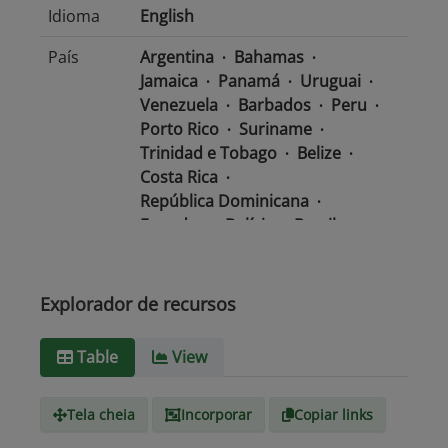
Idioma
English
País
Argentina
Bahamas
Jamaica
Panamá
Uruguai
Venezuela
Barbados
Peru
Porto Rico
Suriname
Trinidad e Tobago
Belize
Costa Rica
República Dominicana
Equador
Bolívia
Brasil
Chile
Colômbia
El Salvador
México
Nicarágua
Guatemala
Guiana
Haiti
Explorador de recursos
Honduras
Table
View
Tipo de
text/csv
Mídia
Tela cheia
Incorporar
Copiar links