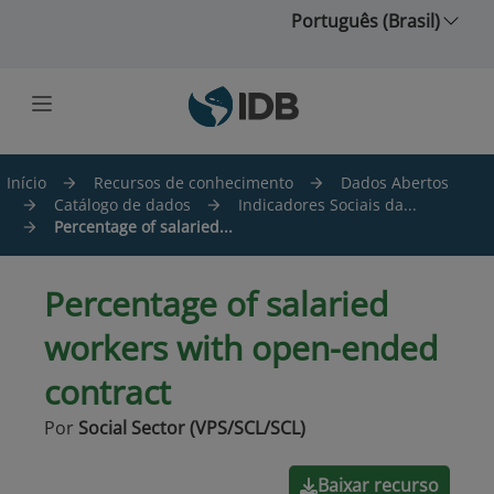
Ir para o conteúdo principal
Português (Brasil)
Início
Recursos de conhecimento
Dados Abertos
Catálogo de dados
Indicadores Sociais da...
Percentage of salaried...
Percentage of salaried
workers with open-ended
contract
Por
Social Sector (VPS/SCL/SCL)
Baixar recurso