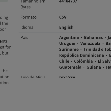
Tamanho em
44164737
Bytes
Formato
CSV
iding
d the
Idioma
English
abor
País
Argentina
Bahamas
J
ent)
Uruguai
Venezuela
Ba
st for
Suriname
Trinidad e To
, but
República Dominicana
Chile
Colômbia
El Sal
Guatemala
Guiana
Ha
s the
ation
Tipo de Mídia
text/csv
tion.