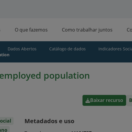
s
O que fazemos
Como trabalhar juntos
C
Dados Abertos
Catálogo de dados
Indicadores Socia
ation
nemployed population
Baixar recurso
B
Metadados e uso
ocial
ano