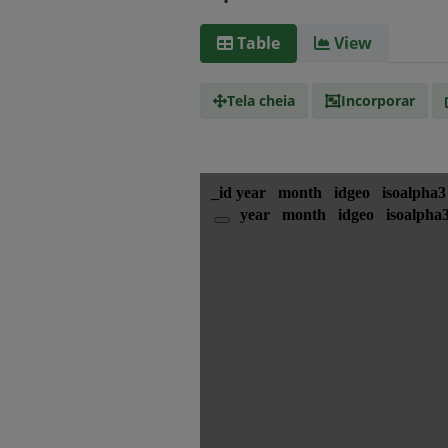
Table
View
Tela cheia
Incorporar