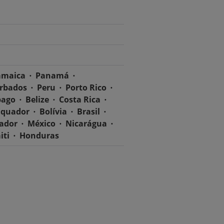
amaica
Panamá
rbados
Peru
Porto Rico
bago
Belize
Costa Rica
Equador
Bolívia
Brasil
vador
México
Nicarágua
iti
Honduras