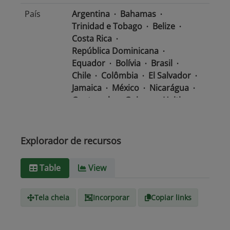
País
Argentina
Bahamas
Trinidad e Tobago
Belize
Costa Rica
República Dominicana
Equador
Bolívia
Brasil
Chile
Colômbia
El Salvador
Jamaica
México
Nicarágua
Guatemala
Guiana
Haiti
Honduras
Panamá
Uruguai
Venezuela
Barbados
Paraguai
Peru
Suriname
Explorador de recursos
Tipo de
text/csv
Table
View
Mídia
Tela cheia
Incorporar
Copiar links