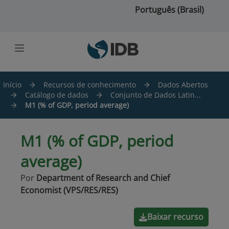
Ir para o conteúdo principal
Português (Brasil)
Início
Recursos de conhecimento
Dados Abertos
Catálogo de dados
Conjunto de Dados Latin...
M1 (% of GDP, period average)
M1 (% of GDP, period
average)
Por
Department of Research and Chief
Economist (VPS/RES/RES)
Baixar recurso