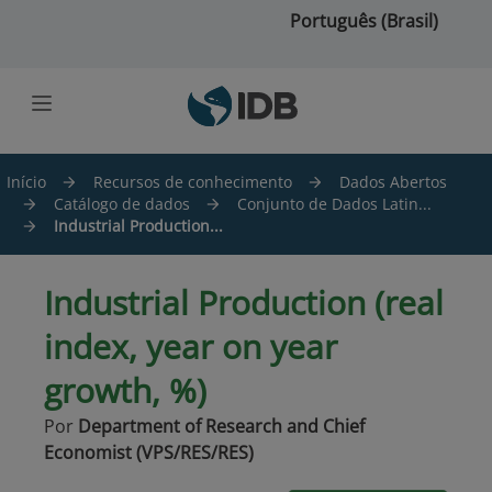
Ir para o conteúdo principal
Português (Brasil)
Início
Recursos de conhecimento
Dados Abertos
Catálogo de dados
Conjunto de Dados Latin...
Industrial Production...
Industrial Production (real
index, year on year
growth, %)
Por
Department of Research and Chief
Economist (VPS/RES/RES)