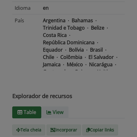
Idioma
en
País
Argentina
Bahamas
Trinidad e Tobago
Belize
Costa Rica
República Dominicana
Equador
Bolívia
Brasil
Chile
Colômbia
El Salvador
Jamaica
México
Nicarágua
Guatemala
Guiana
Haiti
Honduras
Panamá
Uruguai
Venezuela
Barbados
Paraguai
Peru
Suriname
Explorador de recursos
Tipo de
text/csv
Table
View
Mídia
Tela cheia
Incorporar
Copiar links