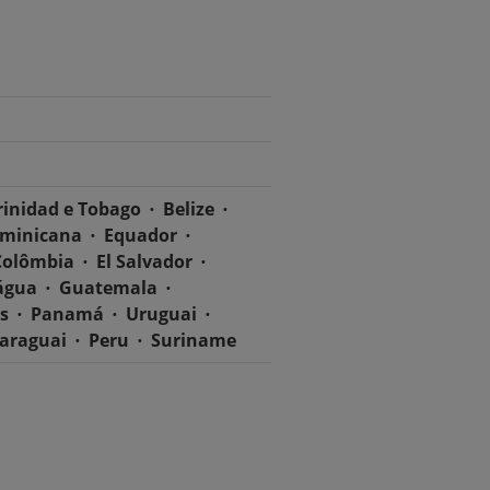
rinidad e Tobago
Belize
ominicana
Equador
Colômbia
El Salvador
água
Guatemala
s
Panamá
Uruguai
araguai
Peru
Suriname