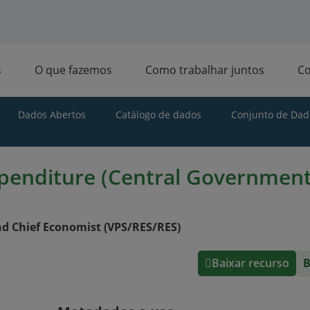
s
O que fazemos
Como trabalhar juntos
C
Dados Abertos
Catálogo de dados
Conjunto de Dado
xpenditure (Central Government)
d Chief Economist (VPS/RES/RES)
Baixar recurso
B