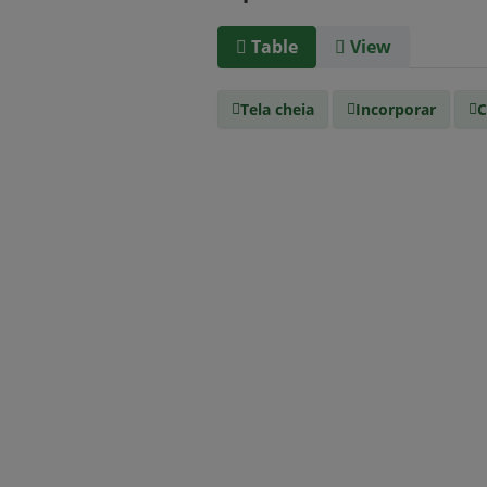
Table
View
Tela cheia
Incorporar
C