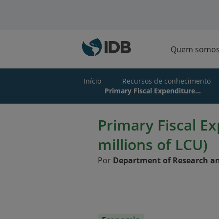
Ir para o conteúdo principal
Quem somo
Início
Recursos de conhecimento
Primary Fiscal Expenditure...
Primary Fiscal E
millions of LCU)
Por
Department of Research an