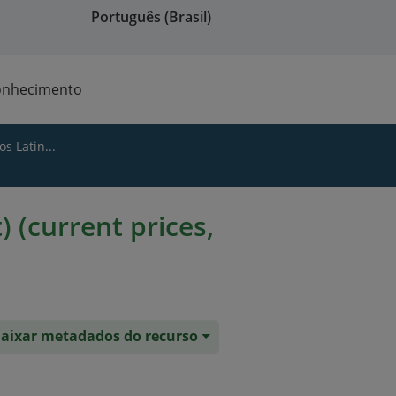
Português (Brasil)
onhecimento
s Latin...
 (current prices,
aixar metadados do recurso