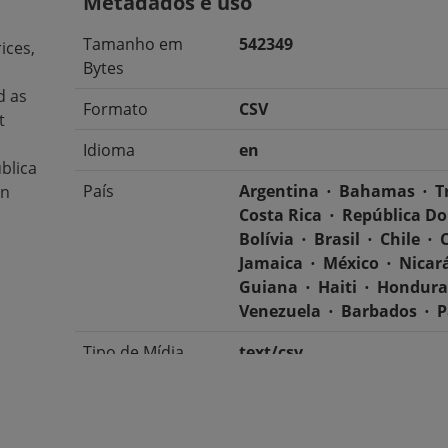
Metadados e uso
Tamanho em
542349
ices,
Bytes
d as
Formato
CSV
t
Idioma
en
blica
País
Argentina
Bahamas
T
on
Costa Rica
República D
Bolívia
Brasil
Chile
Jamaica
México
Nicar
Guiana
Haiti
Hondura
Venezuela
Barbados
P
Tipo de Mídia
text/csv