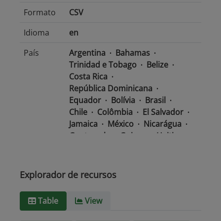
Formato
CSV
Idioma
en
País
Argentina
Bahamas
Trinidad e Tobago
Belize
Costa Rica
República Dominicana
Equador
Bolívia
Brasil
Chile
Colômbia
El Salvador
Jamaica
México
Nicarágua
Guatemala
Guiana
Haiti
Honduras
Panamá
Uruguai
Venezuela
Barbados
Paraguai
Peru
Suriname
Explorador de recursos
Tipo de
text/csv
Table
View
Mídia