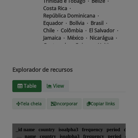
Trinidad e Tobago
Belize
Costa Rica
República Dominicana
Equador
Bolívia
Brasil
Chile
Colômbia
El Salvador
Jamaica
México
Nicarágua
Guatemala
Guiana
Haiti
Honduras
Panamá
Uruguai
Venezuela
Barbados
Paraguai
Peru
Suriname
Explorador de recursos
Tipo de
text/csv
Table
View
Mídia
Tela cheia
Incorporar
Copiar links