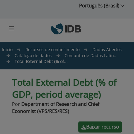
Ir para o conteúdo principal
Português (Brasil)
Início
Recursos de conhecimento
Dados Abertos
Catálogo de dados
Conjunto de Dados Latin...
Total External Debt (% of...
Total External Debt (% of
GDP, period average)
Por
Department of Research and Chief
Economist (VPS/RES/RES)
Baixar recurso