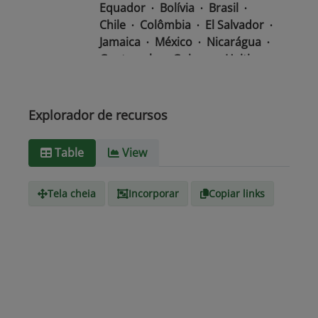
Equador
Bolívia
Brasil
Chile
Colômbia
El Salvador
Jamaica
México
Nicarágua
Guatemala
Guiana
Haiti
Honduras
Panamá
Uruguai
Venezuela
Barbados
Paraguai
Peru
Suriname
Explorador de recursos
Tipo de
text/csv
Table
View
Mídia
Tela cheia
Incorporar
Copiar links