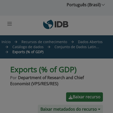
Ir para o conteúdo principal
Português (Brasil)
Início
Recursos de conhecimento
Dados Abertos
Catálogo de dados
Conjunto de Dados Latin...
Exports (% of GDP)
Exports (% of GDP)
Por
Department of Research and Chief
Economist (VPS/RES/RES)
Baixar recurso
Baixar metadados do recurso