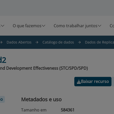
s
O que fazemos
Como trabalhar juntos
C
Dados Abertos
Catálogo de dados
Dados de Replica
d2
g and Development Effectiveness (STC/SPD/SPD)
Baixar recurso
Metadados e uso
no
Tamanho em
584361