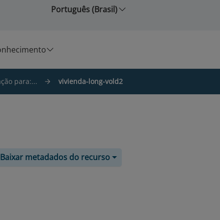
Português (Brasil)
onhecimento
ção para:...
vivienda-long-vold2
Baixar metadados do recurso