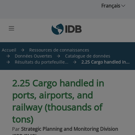
Skip to main content
Français
Accueil
Ressources de connaissances
Données Ouvertes
Catalogue de données
Résultats du portefeuille...
2.25 Cargo handled in...
2.25 Cargo handled in
ports, airports, and
railway (thousands of
tons)
Par
Strategic Planning and Monitoring Division